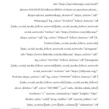
url=”https://api.whatsapp.com/send/?
phone=966503030224&text=Hi%21+I+have+a+question+about…
&type=phone_number&app_absent=0″ skype_action=”call”
bg_color=”#25d366″ follow_button=”off”] WhatsApp
[/mhc_social_media_follow_network][mhc_social_media_follow_network
social_network=”twitter” url=”https://twitter.com/shfyeaan/”
skype_action=”call” bg_color=”#00aced” follow_button=”off”] X,
Twitter [/mhc_social_media_follow_network]
[mhc_social_media_follow_network social_network=”instagram”
url=”https://www.linkedin.com/in/shfyeaan” skype_action=”call”
bg_color=”#e1306c” follow_button=”off”] Instagram
[/mhc_social_media_follow_network][mhc_social_media_follow_network
social_network=”website” url=”https://shfyeaan.org/”
skype_action=”call” bg_color=”#909090″ follow_button=”off”] ‫Website
[/mhc_social_media_follow_network] [/mhc_social_media_follow]
[mhc_divider admin_label=”فاصل” show_divider=”off” color=”#027880″
borderw=”1″ custom_orientation=”right” height=”50px”
divider_style=”solid” keep_visible=”off” custom_radius=”on”
animation=”off” /][/mhc_column][/mhc_row][/mhc_section]