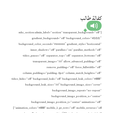
كفالة طالب
[mhc_section admin_label=”section” transparent_background=”off”
gradient_background=”off” background_color=”#f2f2f2″
background_color_second=”#444444″ gradient_style=”horizontal”
inner_shadow=”off” parallax=”on” parallax_method=”off”
video_pause=”off” separator_top=”off” separator_bottom=”off”
transparent_image=”50″ allow_advanced_padding=”off”
remove_padding=”off” force_fullwidth=”off”
column_paddings=”padding-0pct” column_match_heights=”off”
video_hide=”off” background_leak=”off” background_leak_color=”#ffffff”
background_leak_size=”50″ background_image_size=”cover”
background_image_repeat=”no-repeat”
background_image_position_x=”center”
background_image_position_y=”center” animation=”off”
animation_color=”#ffffff” mobile_2_pr_row=”off” mobile_reverse=”off”]