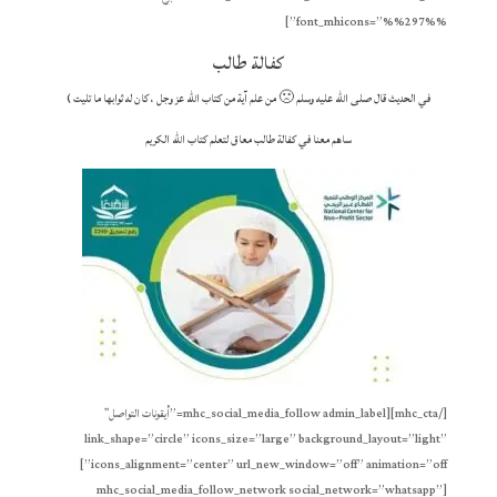
font_mhicons=”%%297%%”]
كفالة طالب
في الحديث قال صلى الله عليه وسلم 🙁 من علم آية من كتاب الله عز وجل ، كان له ثوابها ما تليت )
ساهم معنا في كفالة طالب معاق لتعلم كتاب الله الكريم
[/mhc_cta][mhc_social_media_follow admin_label=”أيقونات التواصل”
link_shape=”circle” icons_size=”large” background_layout=”light”
icons_alignment=”center” url_new_window=”off” animation=”off”]
[mhc_social_media_follow_network social_network=”whatsapp”