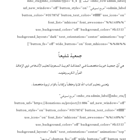
[mhc_row admin_label=”صف”][mhc_column type=”4_4″][mhc_cta
admin_label=”مربع تسويقي” url_new_window=”off” button_style=”on”
button_color=”#05787d” button_text_color=”#ffffff” use_icon=”on”
font_list=”mhicons” font_awesome=”%%168%%”
use_background_color=”off” background_color=”#fc5353″
background_layout=”dark” text_orientation=”center” animation=”top”
button_fx=”off” wide_button=”on” font_mhicons=”%%84%%”]
جمعية شفيعاً
هي أول جمعيــة خيريــة متخصصــة فــي المملكــة العربيــة الســعودية لتعليــم الأشـخاص ذوي الإعاقـة
القـرآن الكريـم وعلومـه،
وتعنــى بتعليــم كتــاب الله تلاوة وحفظــاً وإتقانــاً بكوادر تربوية متخصصة .
[/mhc_cta][mhc_cta admin_label=”مربع تسويقي”
button_url=”https://donations.sa/project/21886″ url_new_window=”off”
button_style=”on” button_color=”#05787d” button_text_color=”#ffffff”
use_icon=”on” font_list=”mhicons” font_awesome=”%%168%%”
use_background_color=”off” background_color=”#fc5353″
background_layout=”dark” text_orientation=”center” animation=”top”
button_fx=”off” wide_button=”off” button_text=”تبرع هنا”