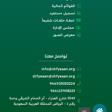
القوائم المالية
i
تسجيل مستفيد

خطــة حلقــات شفيعاً

مجلس الإدارة

معرض الصور

تواصل معنا
info@shfyeaan.org

shfyeaan@shfyeaan.org

966503030224

966115908223

5545 شارع العذراء - أم الحمام الشرقي وحدة

رقم 1 - الرياض المملكة العربية السعودية