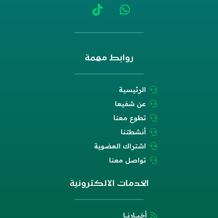
روابط مهمة
الرئيسية

عن شفيعا

تطوع معنا

أنشطتنا

اشتراك العضوية

تواصل معنا

الخدمات الالكترونية
أخبــارنــا
